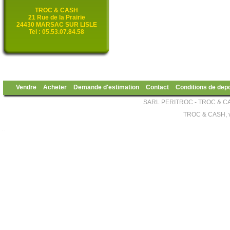
TROC & CASH
21 Rue de la Prairie
24430 MARSAC SUR LISLE
Tel : 05.53.07.84.58
Vendre
Acheter
Demande d'estimation
Contact
Conditions de dep
SARL PERITROC - TROC & CA
TROC & CASH, v