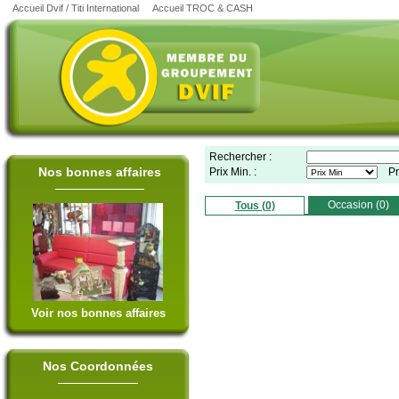
Accueil Dvif / Titi International
Accueil TROC & CASH
Rechercher :
Nos bonnes affaires
Prix Min. :
Pr
Occasion (0)
Tous (0)
Voir nos bonnes affaires
Nos Coordonnées